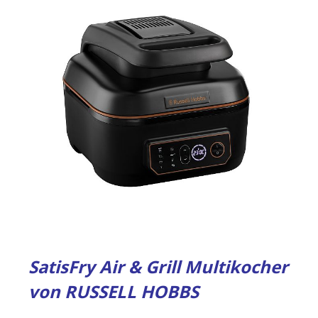
SatisFry Air & Grill Multikocher
von RUSSELL HOBBS