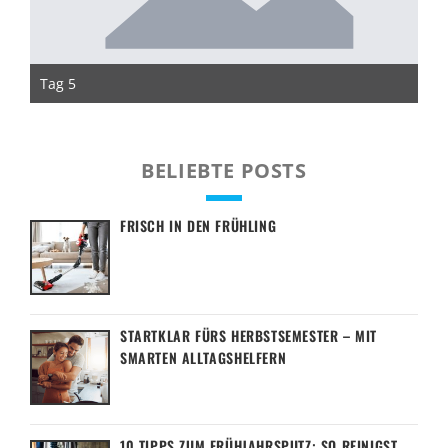
Tag 5
Ta
BELIEBTE POSTS
FRISCH IN DEN FRÜHLING
STARTKLAR FÜRS HERBSTSEMESTER – MIT
SMARTEN ALLTAGSHELFERN
10 TIPPS ZUM FRÜHJAHRSPUTZ: SO REINIGST