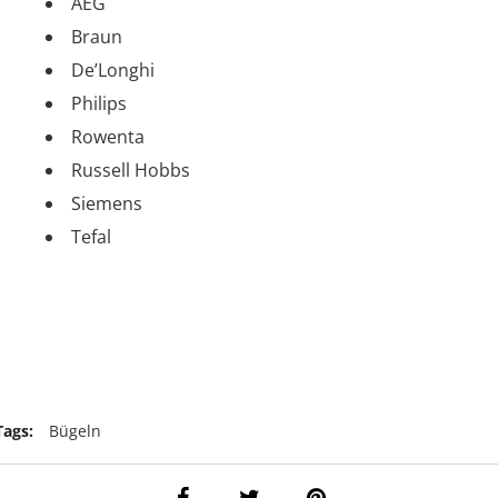
AEG
Braun
De’Longhi
Philips
Rowenta
Russell Hobbs
Siemens
Tefal
Tags:
Bügeln