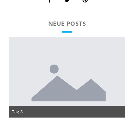
NEUE POSTS
Tag 8
Ta