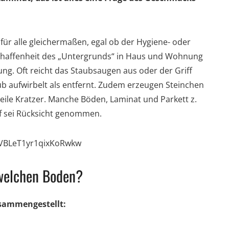
 für alle gleichermaßen, egal ob der Hygiene- oder
eschaffenheit des „Untergrunds“ in Haus und Wohnung
ung. Oft reicht das Staubsaugen aus oder der Griff
b aufwirbelt als entfernt. Zudem erzeugen Steinchen
ile Kratzer. Manche Böden, Laminat und Parkett z.
uf sei Rücksicht genommen.
6VBLeT1yr1qixKoRwkw
 welchen Boden?
usammengestellt: