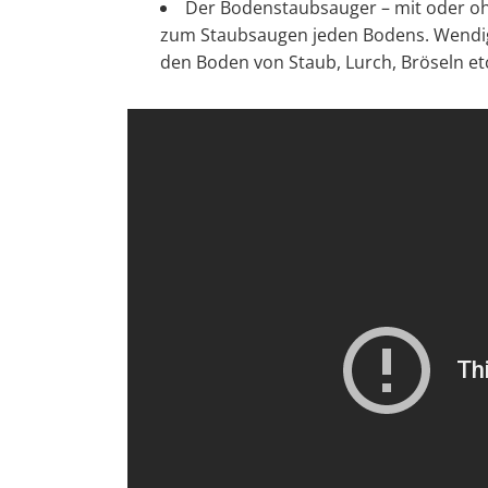
Der Bodenstaubsauger – mit oder ohn
zum Staubsaugen jeden Bodens. Wendig g
den Boden von Staub, Lurch, Bröseln et